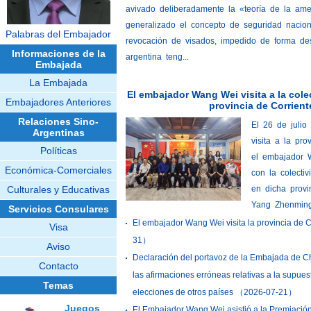
avivado deliberadamente la «teoría de la am
generalizado el concepto de seguridad nacio
Palabras del Embajador
revocación de visados, impedido de forma 
Informaciones de la
argentina teng...
Embajada
La Embajada
El embajador Wang Wei visita a la cole
Embajadores Anteriores
provincia de Corrient
Relaciones Sino-
El 26 de juli
Argentinas
visita a la pro
Políticas
el embajador
Económica-Comerciales
con la colecti
Culturales y Educativas
en dicha prov
Yang Zhenming
Servicios Consulares
Cámara de Comercio China en Corrientes, el 
El embajador Wang Wei visita la provincia de C
Visa
31）
Aviso
Declaración del portavoz de la Embajada de C
Contacto
las afirmaciones erróneas relativas a la supuest
Temas
elecciones de otros países
（2026-07-21）
Juegos
El Embajador Wang Wei asistió a la Premiació