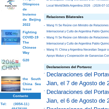
Olímpicos
Local WorldSkills Argentina 2026
（2026-07-1
de
China apuesta al multilateralismo y busca refo
Invierno
Relaciones Bilaterales
gobernanza global más justo y racional
（2026
de Beijing
El Embajador Wang Wei visita la Sociedad Arge
2022
Wang Yi Se Reúne con Ministro de Relaciones 
junto con jóvenes diplomáticos de la Embajada
Internacional y Culto de Argentina Pablo Quirn
Fighting
El Embajador Wang Wei asiste al Seminario sob
COVID-19
Wang Yi Se Reúne con Ministro de Relaciones 
The
Económico China-Argentina en la Nueva Era
（
Internacional y Culto de Argentina Pablo Quirn
Chinese
El embajador Wang Wei asiste a la inauguración
Wang Yi: China y Argentina Necesitan Seguir 
Way
china en Argentina
（2026-05-16）
Apoyo Mutuo y Cooperación de Ganancias Co
G20
30）
Declaraciones del Portavoz
Wang Yi Sostiene Conversaciones con Ministr
Declaraciones del Portav
Exteriores, Comercio Internacional y Culto de
the South
（2024-04-30）
Jian, el 7 de Agosto de
China Sea
Mondino y el Canciller chino acuerdan potenciar
Issue
Declaraciones del Portav
comercial
（2024-04-30）
Contacto
Canciller Mondino continúa con su visita ofici
Jian, el 6 de Agosto de
Tel:
（0054-11）
trabajo en Beijing con autoridades políticas y
45478100