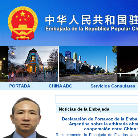
PORTADA
CHINA ABC
Servicios Consulares
Noticias de la Embajada
Declaración de Portavoz de la Emba
Argentina sobre la arbitraria obs
cooperación entre China y
Recientemente, la Embajada de Estados Uni