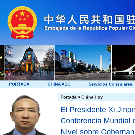
PORTADA
CHINA ABC
Servicios Consulares
Portada
>
China Hoy
El Presidente Xi Jinp
Conferencia Mundial de
Nivel sobre Gobernanz