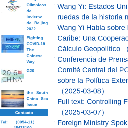
Olímpicos
Wang Yi: Estados Uni
de
ruedas de la historia 
Invierno
de Beijing
Wang Yi Habla sobre l
2022
Caribe: Una Cooperac
Fighting
COVID-19
Cálculo Geopolítico
（
The
Chinese
Conferencia de Prensa
Way
Comité Central del P
G20
sobre la Política Exte
（2025-03-08）
the South
China Sea
Full text: Controlling
Issue
（2025-03-07）
Contacto
Foreign Ministry Spo
Tel:
（0054-11）
45478100