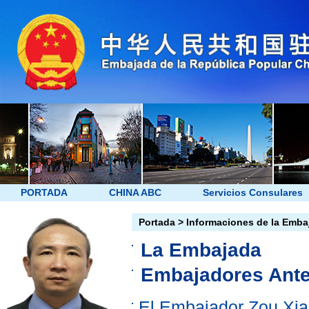
PORTADA
CHINA ABC
Servicios Consulares
Portada
>
Informaciones de la Emba
La Embajada
Embajadores Ante
El Embajador Zou Xia