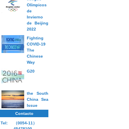
Olímpicos
de
Invierno
de Beijing
2022
Fighting
COVID-19
The
Chinese
Way
G20
the South
China Sea
Issue
Contacto
Tel:
（0054-11）
45478100