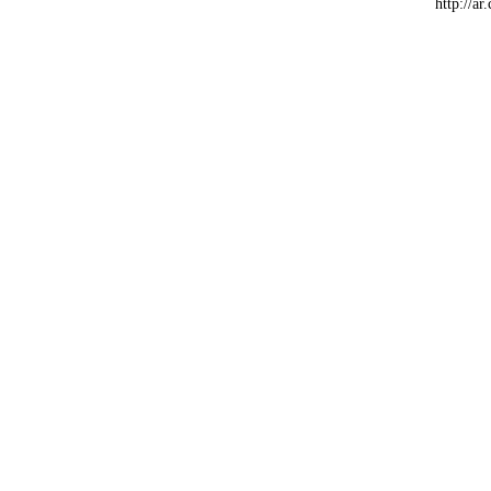
http://ar