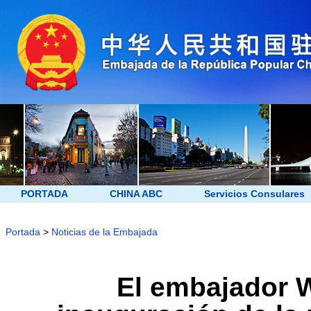
PORTADA
CHINA ABC
Servicios Consulares
Portada
>
Noticias de la Embajada
El embajador W