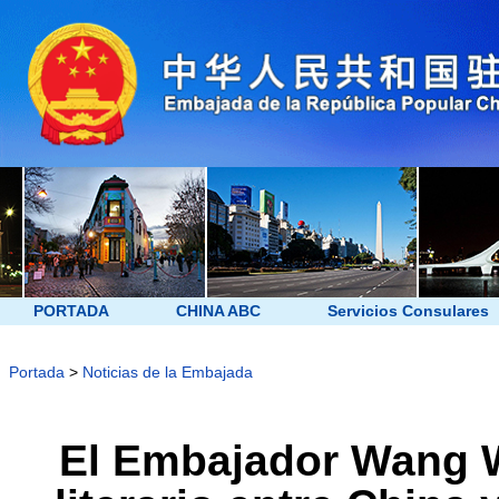
PORTADA
CHINA ABC
Servicios Consulares
Portada
>
Noticias de la Embajada
El Embajador Wang We