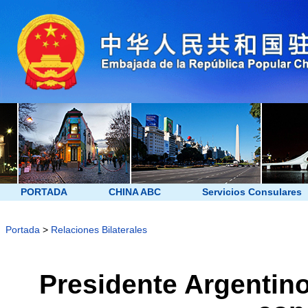
PORTADA
CHINA ABC
Servicios Consulares
Portada
>
Relaciones Bilaterales
Presidente Argentin