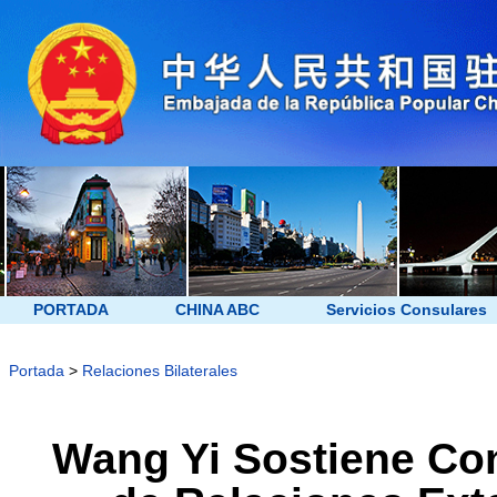
PORTADA
CHINA ABC
Servicios Consulares
Portada
>
Relaciones Bilaterales
Wang Yi Sostiene Co