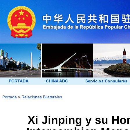
PORTADA
CHINA ABC
Servicios Consulares
Portada
>
Relaciones Bilaterales
Xi Jinping y su H