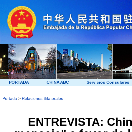
PORTADA
CHINA ABC
Servicios Consulares
Portada
>
Relaciones Bilaterales
ENTREVISTA: China