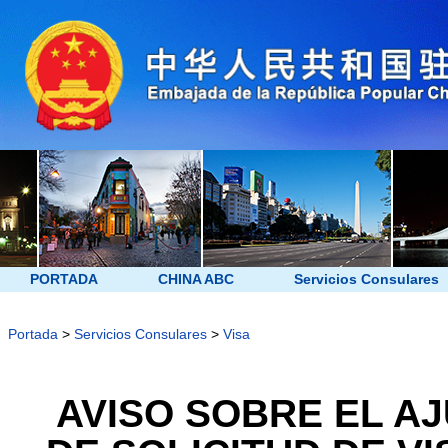
PORTADA
CHINA ABC
Servicios Consulares
Portada
>
Servicios Consulares
>
Visa
AVISO SOBRE EL AJ