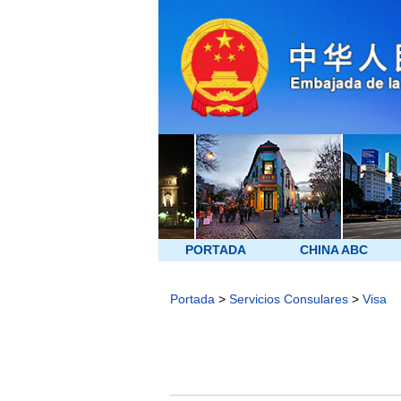
PORTADA
CHINA ABC
Portada
>
Servicios Consulares
>
Visa