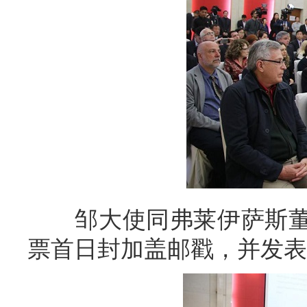
邹大使同弗莱伊萨斯董
票首日封加盖邮戳，并发表