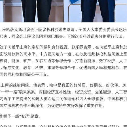
至27日，应哈萨克斯坦议会下院议长科沙诺夫邀请，全国人大常委会委员长
耶夫，同议会上院议长阿希姆巴耶夫、下院议长科沙诺夫分别举行会谈。
达了习近平主席的亲切问候和良好祝愿。赵乐际表示，在习近平主席和
面战略伙伴的高水平。中方愿同哈方一道，在涉及彼此核心利益问题上
固投资、能源、矿产、互联互通等领域合作，打造新能源、数字经济、人
”，拓展文化、教育、科技、旅游等领域合作，促进两国人民相知相亲。
国共同利益和国际公平正义。
主席的诚挚问候。他表示，哈中是真正的好邻居、好朋友、好伙伴。20
建“一带一路”硕果累累。两国经济互补性强，经贸投资、交通能源、人工
习近平主席提出的构建人类命运共同体理念和四大全球倡议。中国积极
国立法机构合作不断深化，为促进哈中友好发挥了重要作用。
统授予一级“友谊”勋章。