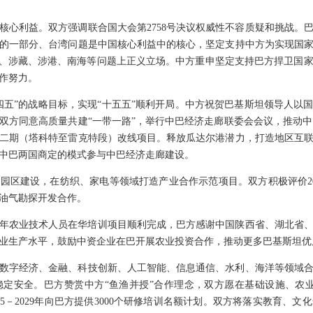
核心利益。双方强调联合国大会第2758号决议权威性不容质疑和挑战。
的一部分、台湾问题是中国核心利益中的核心，坚定支持中方为实现国
疆、涉藏、涉港、南海等问题上正义立场。中方重申坚定支持巴方捍卫国
作努力。
五”的战略目标，实现“十五五”顺利开局。中方祝贺巴基斯坦领导人以国家经
方同意高质量共建“一带一路”，举行中巴经济走廊联委会会议，推动中巴
二期（塔科特至雷克特段）改线项目。释放瓜达尔港潜力，打造地区互
中巴两国商定的模式参与中巴经济走廊建设。
园区建设，在纺织、家电等领域打造产业合作示范项目。双方积极评价20
油气勘探开发合作。
名青年农业技术人员在华培训项目顺利完成，巴方感谢中国陕西省、湖北省
业生产水平，鼓励中资企业在巴开展农业投资合作，推动更多巴基斯坦优
数字经济、金融、科技创新、人工智能、信息通信、水利、海洋等领域
定安全。巴方赞赏中方“鱼渔并授”合作理念，双方愿在基础设施、农
25－2029年向巴方提供3000个研修培训名额计划。双方将落实教育、