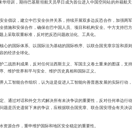
来华培训，期待巴基斯坦航天员早日成为首位进入中国空间站的外籍航
安全倡议，建立中巴安全伙伴关系，持续开展双多边反恐合作，加强两
全措施和安保合作，确保在巴中国人员、项目和机构安全。中方支持巴
题上采取双重标准，反对把反恐问题政治化、工具化。
核心的国际体系、以国际法为基础的国际秩序、以联合国宪章宗旨和原
容的经济全球化。
护二战胜利成果，反对任何法西斯主义、军国主义卷土重来的图谋，支
序、维护世界和平与安全、维护历史真相和国际正义。
界人工智能合作组织，认为这是促进人工智能向善普惠发展的实际行动
定、通过对话和外交方式解决所有未决争议的重要性，反对任何单边行
问题是历史遗留下来的争议，应根据联合国宪章、联合国安理会有关决
水资源合作，重申维护国际和地区安全稳定的重要性。