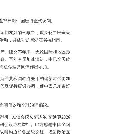
至26日对中国进行正式访问。
在亲切友好的气氛中，就深化中巴全天
念活动，并成功访问浙江省杭州市。
产。建交75年来，无论国际和地区形
同舟。百年变局加速演进，中巴全天候
周边命运共同体作出示范。
伊斯兰共和国政府关于构建新时代更加
地区问题保持密切协调，使中巴关系更好
文明倡议和全球治理倡议。
坦国民议会议长萨达尔·萨迪克2026
机制会议成功举行。巴方感谢中国全国
强战略沟通和各层级交往，增进政治互