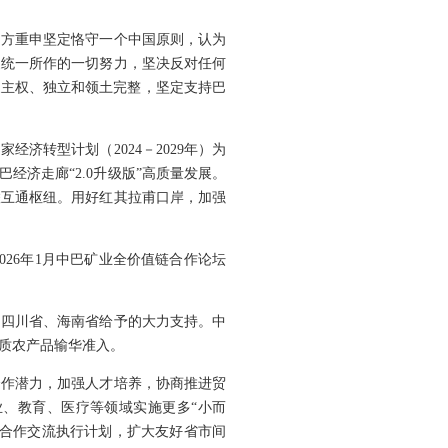
巴方重申坚定恪守一个中国原则，认为
家统一所作的一切努力，坚决反对任何
家主权、独立和领土完整，坚定支持巴
济转型计划（2024－2029年）为
经济走廊“2.0升级版”高质量发展。
联互通枢纽。用好红其拉甫口岸，加强
26年1月中巴矿业全价值链合作论坛
、四川省、海南省给予的大力支持。中
质农产品输华准入。
合作潜力，加强人才培养，协商推进贸
业、教育、医疗等领域实施更多“小而
文化合作交流执行计划，扩大友好省市间