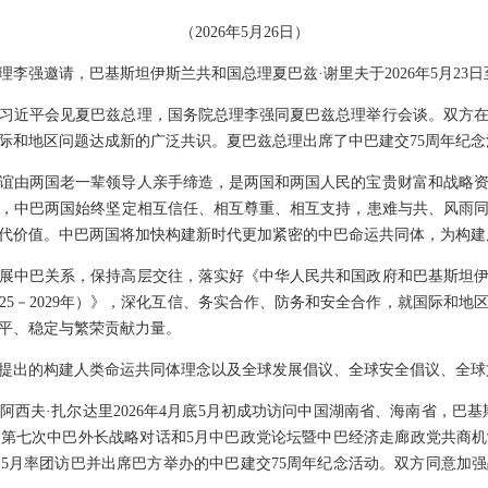
（2026年5月26日）
李强邀请，巴基斯坦伊斯兰共和国总理夏巴兹·谢里夫于2026年5月23日
习近平会见夏巴兹总理，国务院总理李强同夏巴兹总理举行会谈。双方
际和地区问题达成新的广泛共识。夏巴兹总理出席了中巴建交75周年纪
谊由两国老一辈领导人亲手缔造，是两国和两国人民的宝贵财富和战略资
，中巴两国始终坚定相互信任、相互尊重、相互支持，患难与共、风雨
代价值。中巴两国将加快构建新时代更加紧密的中巴命运共同体，为构建
展中巴关系，保持高层交往，落实好《中华人民共和国政府和巴基斯坦
25－2029年）》，深化互信、务实合作、防务和安全合作，就国际和
平、稳定与繁荣贡献力量。
提出的构建人类命运共同体理念以及全球发展倡议、全球安全倡议、全球
西夫·扎尔达里2026年4月底5月初成功访问中国湖南省、海南省，巴基斯
年1月第七次中巴外长战略对话和5月中巴政党论坛暨中巴经济走廊政党共商
6年5月率团访巴并出席巴方举办的中巴建交75周年纪念活动。双方同意加