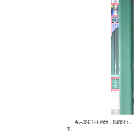
春末夏初的中南海，绿荫渐浓、
季。