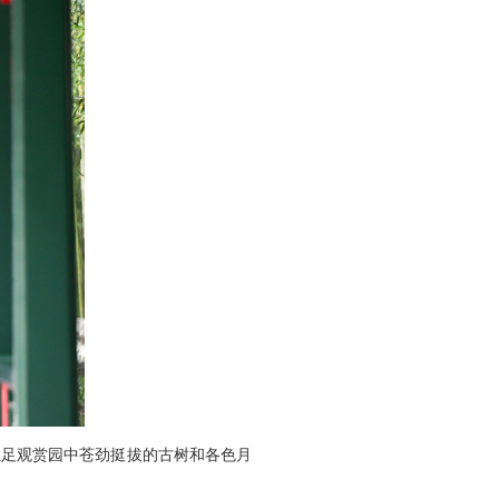
驻足观赏园中苍劲挺拔的古树和各色月