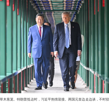
草木葱茏。特朗普抵达时，习近平热情迎接。两国元首边走边谈，不时