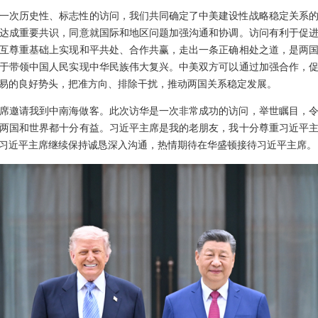
一次历史性、标志性的访问，我们共同确定了中美建设性战略稳定关系
达成重要共识，同意就国际和地区问题加强沟通和协调。访问有利于促
互尊重基础上实现和平共处、合作共赢，走出一条正确相处之道，是两
于带领中国人民实现中华民族伟大复兴。中美双方可以通过加强合作，
易的良好势头，把准方向、排除干扰，推动两国关系稳定发展。
席邀请我到中南海做客。此次访华是一次非常成功的访问，举世瞩目，
两国和世界都十分有益。习近平主席是我的老朋友，我十分尊重习近平
习近平主席继续保持诚恳深入沟通，热情期待在华盛顿接待习近平主席。