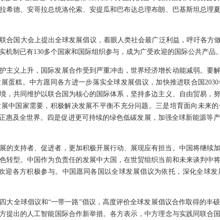
拉希德、安哥拉总统洛伦索、安提瓜和巴布达总理布朗、巴基斯坦总理夏
年在联合国大会上提出全球发展倡议，着眼人类社会最广泛利益，呼吁各方做
实机制已有130多个国家和国际组织参与，成为广受欢迎的国际公共产品
护主义上升，国际发展合作受到严重冲击，世界经济增长动能减弱。要
展蛋糕。中方愿同各方进一步落实全球发展倡议，加快推进联合国203
境，共同维护以联合国为核心的国际体系，坚持多边主义、自由贸易，
发展中国家需要，积极解决发展不平衡不充分问题。三是培育面向未来的
真正惠及全世界。四是促进更可持续的绿色低碳发展，加强全球新能源等
展的支持者、促进者，更加积极开展行动、展现应有担当。中国将继续
色转型。中国作为负责任的发展中大国，在世贸组织当前和未来谈判中
欢迎各方积极参与。中国愿同各国以全球发展倡议为依托，深化全球发
四大全球倡议和“一带一路”倡议，高度评价全球发展倡议合作取得的丰
方提出的人工智能国际合作新举措。各方表示，中方理念与实践同联合