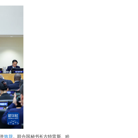
议并
致辞
。联合国秘书长古特雷斯、哈