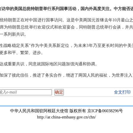
正在访华的美国总统特朗普举行系列国事活动，国内外高度关注。中方能否
统特朗普正在对中国进行国事访问。这是中美两国元首继去年10月釜山
平主席为特朗普总统举行欢迎仪式和欢迎宴会，同特朗普总统举行会谈，并
一系列新共识。
性战略稳定关系”作为中美关系新定位，为未来3年乃至更长时间的中
更多和平、繁荣、进步。
达成重要共识，同意就国际地区问题加强沟通和协调。
加深了彼此信任，推进了务实合作，增进了两国人民的福祉，为世界注入
全文打印
中华人民共和国驻阿根廷大使馆 版权所有 京ICP备06038296号
http://ar.china-embassy.gov.cn/chn/