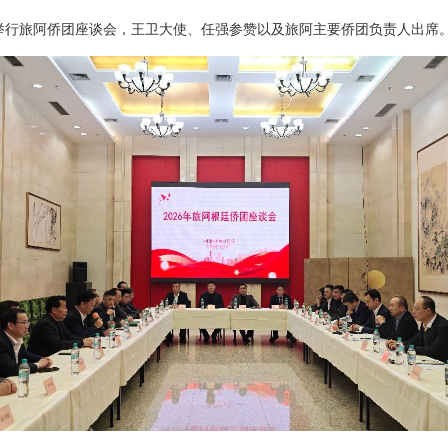
使馆举行旅阿侨团座谈会，王卫大使、任强参赞以及旅阿主要侨团负责人出席