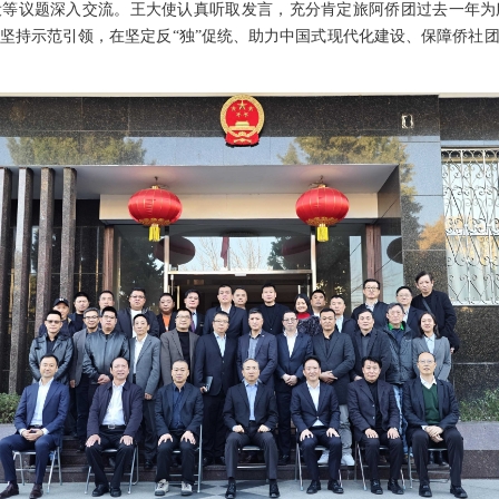
设等议题深入交流。王大使认真听取发言，充分肯定旅阿侨团过去一年为
坚持示范引领，在坚定反“独”促统、助力中国式现代化建设、保障侨社