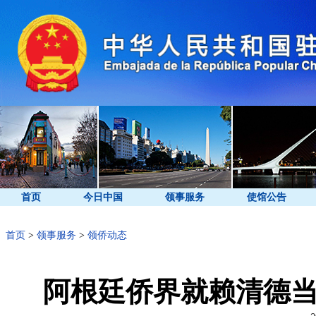
首页
今日中国
领事服务
使馆公告
首页
>
领事服务
>
领侨动态
阿根廷侨界就赖清德